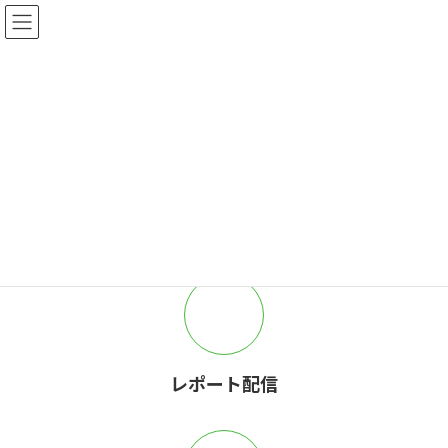
コ
ナ
ン
ビ
テ
ゲ
ン
ー
ツ
シ
へ
ョ
ス
ン
キ
に
ッ
移
プ
動
レポート配信