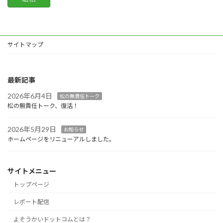
フ
ィ
ー
ル
サイトマップ
ド
は
空
最新記事
の
2026年6月4日
松の無責任トーク
ま
松の無責任トーク、復活！
ま
に
2026年5月29日
お知らせ
し
ホームページをリニューアルしました。
て
く
だ
サイトメニュー
さ
トップページ
い
レポート配信
。
よそうかいドットコムとは？