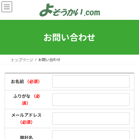
コ
ナ
ン
ビ
テ
ゲ
ン
ー
ツ
シ
へ
ョ
お問い合わせ
ス
ン
キ
に
ッ
移
プ
動
トップページ
お問い合わせ
お名前
（必須）
ふりがな
（必
須）
メールアドレス
（必須）
御社名