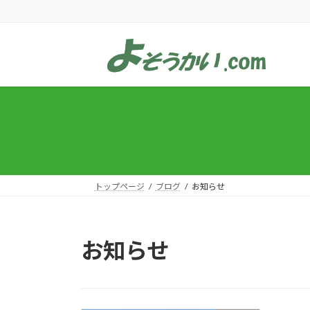
コ
ナ
ン
ビ
テ
ゲ
ン
ー
ツ
シ
へ
ョ
ス
ン
キ
に
ッ
移
プ
動
トップページ
ブログ
お知らせ
お知らせ