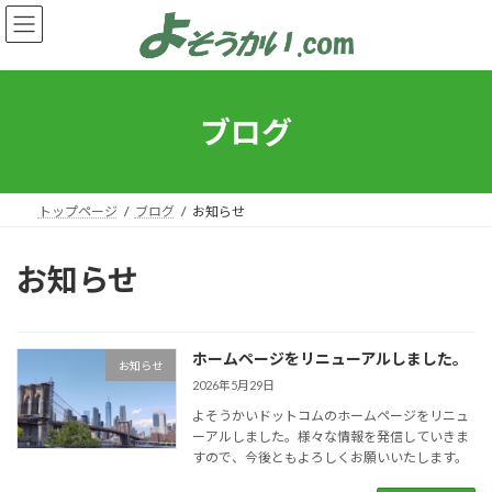
コ
ナ
ン
ビ
テ
ゲ
ン
ー
ツ
シ
へ
ョ
ブログ
ス
ン
キ
に
ッ
移
プ
動
トップページ
ブログ
お知らせ
お知らせ
ホームページをリニューアルしました。
お知らせ
2026年5月29日
よそうかいドットコムのホームページをリニュ
ーアルしました。様々な情報を発信していきま
すので、今後ともよろしくお願いいたします。