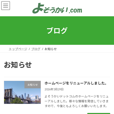
コ
ナ
ン
ビ
テ
ゲ
ン
ー
ツ
シ
へ
ョ
ブログ
ス
ン
キ
に
ッ
移
プ
動
トップページ
ブログ
お知らせ
お知らせ
ホームページをリニューアルしました。
お知らせ
2026年5月29日
よそうかいドットコムのホームページをリニュ
ーアルしました。様々な情報を発信していきま
すので、今後ともよろしくお願いいたします。