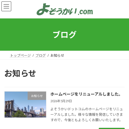
コ
ナ
ン
ビ
テ
ゲ
ン
ー
ツ
シ
へ
ョ
ブログ
ス
ン
キ
に
ッ
移
プ
動
トップページ
ブログ
お知らせ
お知らせ
ホームページをリニューアルしました。
お知らせ
2026年5月29日
よそうかいドットコムのホームページをリニュ
ーアルしました。様々な情報を発信していきま
すので、今後ともよろしくお願いいたします。