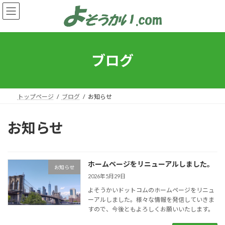
コ
ナ
ン
ビ
テ
ゲ
ン
ー
ツ
シ
へ
ョ
ブログ
ス
ン
キ
に
ッ
移
プ
動
トップページ
ブログ
お知らせ
お知らせ
ホームページをリニューアルしました。
お知らせ
2026年5月29日
よそうかいドットコムのホームページをリニュ
ーアルしました。様々な情報を発信していきま
すので、今後ともよろしくお願いいたします。