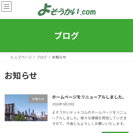
コ
ナ
ン
ビ
テ
ゲ
ン
ー
ツ
シ
へ
ョ
ブログ
ス
ン
キ
に
ッ
移
プ
動
トップページ
ブログ
お知らせ
お知らせ
ホームページをリニューアルしました。
お知らせ
2026年5月29日
よそうかいドットコムのホームページをリニュ
ーアルしました。様々な情報を発信していきま
すので、今後ともよろしくお願いいたします。